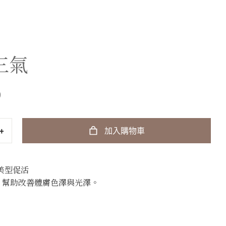
三氣
0
﹢
加入購物車
美型促活
、幫助改善體膚色澤與光澤。