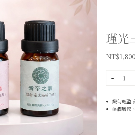
瑾光
NT$
1,80
﹣
纖勻輕盈.
溫潤觸感